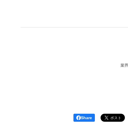
業
Share